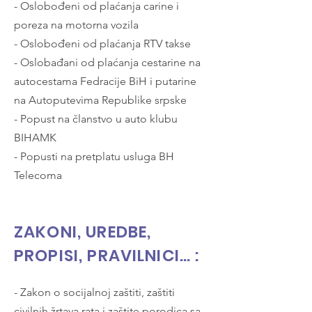
- Oslobođeni od plaćanja carine i
poreza na motorna vozila
- Oslobođeni od plaćanja RTV takse
- Oslobađani od plaćanja cestarine na
autocestama Fedracije BiH i putarine
na Autoputevima Republike srpske
- Popust na članstvo u auto klubu
BIHAMK
- Popusti na pretplatu usluga BH
Telecoma
ZAKONI, UREDBE,
PROPISI, PRAVILNICI… :
- Zakon o socijalnoj zaštiti, zaštiti
civilnih žrtava rata i zaštite porodica sa