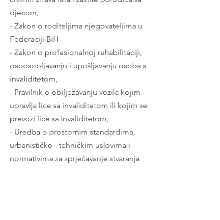
djecom,
- Zakon o roditeljima njegovateljima u
Federaciji BiH
- Zakon o profesionalnoj rehabilitaciji,
osposobljavanju i upošljavanju osoba s
invaliditetom,
- Pravilnik o obilježavanju vozila kojim
upravlja lice sa invaliditetom ili kojim se
prevozi lice sa invaliditetom,
- Uredba o prostornim standardima,
urbanističko - tehničkim uslovima i
normativima za sprječavanje stvaranja
arhitektonsko-urbanističkih prepreka za
lica sa umanjenim tjelesnim
mogućnostima.