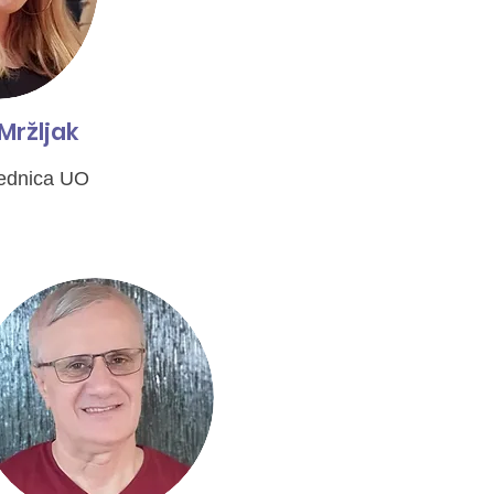
Mržljak
ednica UO