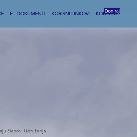
Doniraj
CE
E - DOKUMENTI
KORISNI LINKOVI
KONTAKT
raju članovi Udruženja