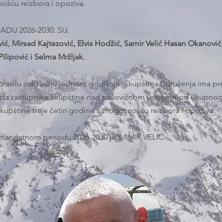
šću reizbora i opoziva.
DU 2026-2030. SU:
, Mirsad Kajtezović, Elvis Hodžić, Samir Velić Hasan Okanović
lipović i Selma Mržljak.
pravilu održavaju jednom godišnje. Skupština Udruženja ima pr
 reda zastupnika Skupštine nad polovičnom većinom od ukupnog
upštine traje četiri godine s mogućnošću reizbora i opoziva.
u mandatnom periodu 2026-2030 je SAMIR VELIĆ.