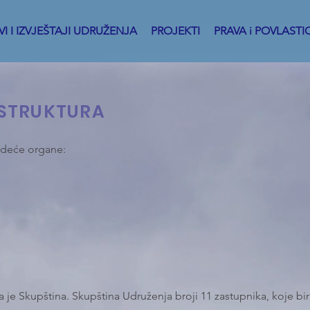
I I IZVJEŠTAJI UDRUŽENJA
PROJEKTI
PRAVA i POVLASTI
STRUKTURA
edeće organe:
a je Skupština. Skupština Udruženja broji 11 zastupnika, koje bi