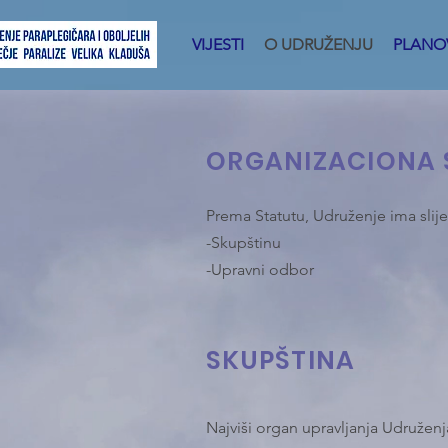
VIJESTI
O UDRUŽENJU
PLANOV
ORGANIZACIONA 
Prema Statutu, Udruženje ima slij
-Skupštinu
-Upravni odbor
SKUPŠTINA
Najviši organ upravljanja Udruženj