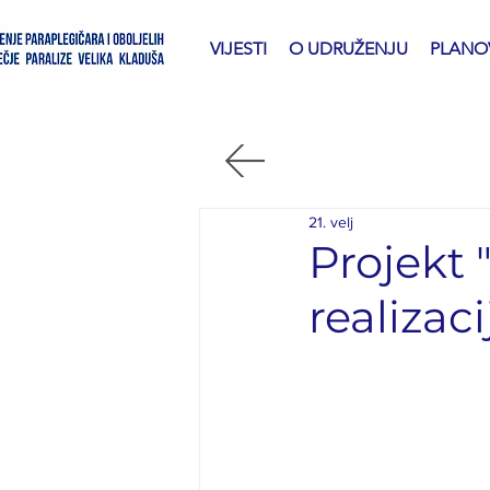
VIJESTI
O UDRUŽENJU
PLANOV
21. velj
Projekt
realizac