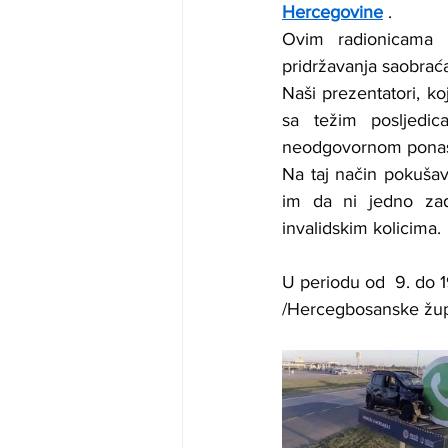
Hercegovine
 .
Ovim radionicama 
pridržavanja saobraća
Naši prezentatori, ko
sa težim posljedi
neodgovornom ponašan
Na taj način pokušava
im da ni jedno zado
invalidskim kolicima.
U periodu od  9. do 
/Hercegbosanske žup