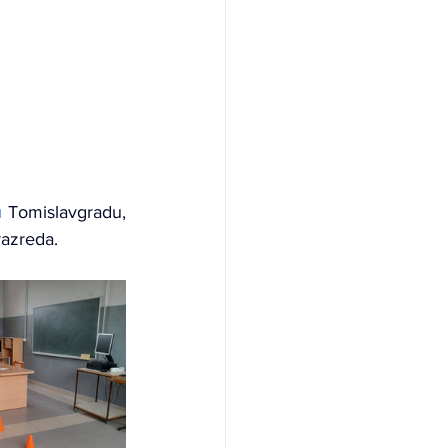
u 
Tomislavgradu, 
razreda.