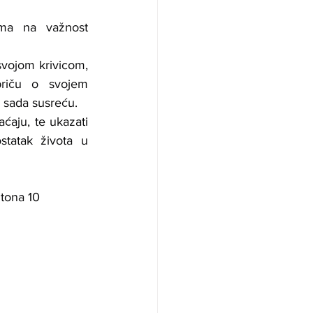
ma na važnost 
svojom krivicom, 
riču o svojem 
 sada susreću.
ćaju, te ukazati 
tatak života u 
tona 10 