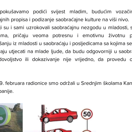
pokušavamo podići svijest mladim, budućim vozači
jnih propisa i podizanje saobraćajne kulture na viši nivo.
ji su i sami uzrokovali saobraćajnu nezgodu u mladosti, 
cama, pričaju veoma potresnu i emotivnu životnu p
ju iz mladosti u saobraćaju i posljedicama sa kojima se
ju utjecati na mlade ljude, da budu odgovorniji u saobra
voljstvo ili dokazivanje nije vrijedno, da provedu os
19. februara radionice smo održali u Srednjim školama Kan
anije.