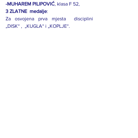
-MUHAREM PILIPOVIĆ
, klasa F 52, 
3 ZLATNE  medalje
:     
Za osvojena prva mjesta  disciplini 
„DISK“ ,  „KUGLA“ i „KOPLJE“.