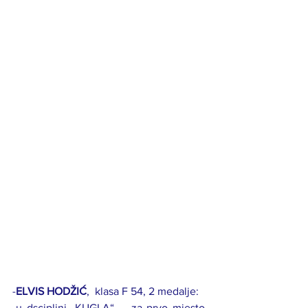
-
ELVIS HODŽIĆ
,  klasa F 54, 2 medalje: 
-u dsciplini „KUGLA“ -  za prvo mjesto  