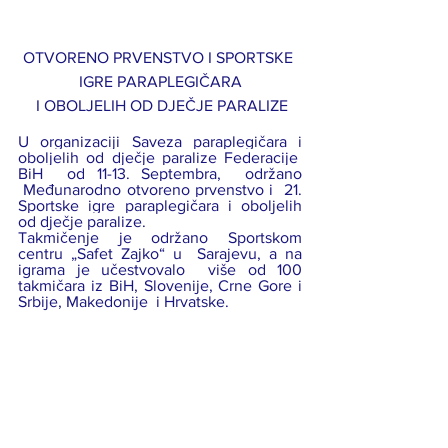
OTVORENO PRVENSTVO I SPORTSKE 
IGRE PARAPLEGIČARA
 I OBOLJELIH OD DJEČJE PARALIZE
U organizaciji Saveza paraplegičara i 
oboljelih od dječje paralize Federacije  
BiH  od 11-13. Septembra,  održano 
 Međunarodno otvoreno prvenstvo i  21. 
Sportske igre paraplegičara i oboljelih 
od dječje paralize.
Takmičenje je održano Sportskom 
centru „Safet Zajko“ u  Sarajevu, a na 
igrama je učestvovalo  više od 100 
takmičara iz BiH, Slovenije, Crne Gore i 
Srbije, Makedonije  i Hrvatske.