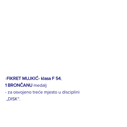
-
FIKRET MUJKIĆ- klasa F 54
, 
1 BRONČANU
 medalj                           
- za osvojeno treće mjesto u disciplini 
 „DISK“.