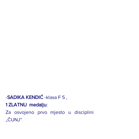
-
SADIKA KENDIĆ 
-klasa F 5 , 
1 ZLATNU  medalju
:
Za osvojeno prvo mjesto u disciplini 
„ČUNJ“