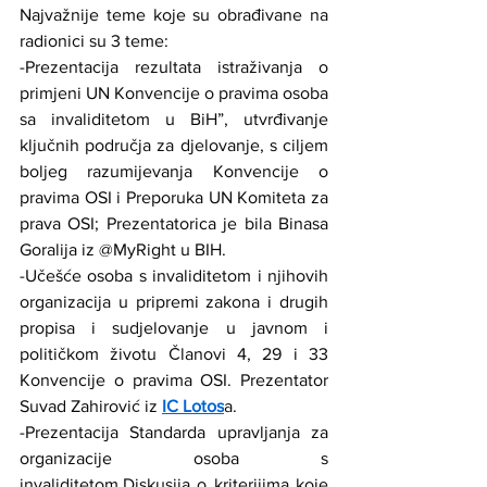
Najvažnije teme koje su obrađivane na 
radionici su 3 teme:
-Prezentacija rezultata istraživanja o 
primjeni UN Konvencije o pravima osoba 
sa invaliditetom u BiH”, utvrđivanje 
ključnih područja za djelovanje, s ciljem 
boljeg razumijevanja Konvencije o 
pravima OSI i Preporuka UN Komiteta za 
prava OSI; Prezentatorica je bila Binasa 
Goralija iz @MyRight u BIH.
-Učešće osoba s invaliditetom i njihovih 
organizacija u pripremi zakona i drugih 
propisa i sudjelovanje u javnom i 
političkom životu Članovi 4, 29 i 33 
Konvencije o pravima OSI. Prezentator 
Suvad Zahirović iz 
IC Lotos
a.
-Prezentacija Standarda upravljanja za 
organizacije osoba s 
invaliditetom.Diskusija o kriterijima koje 