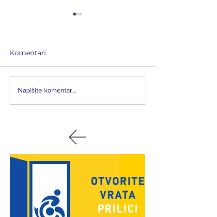
Komentari
20 godina od usvajanja
„Održana 20. r
Napišite komentar...
Konvencije o pravima
izborna Skupšt
osoba s invaliditetom
Udruženja – iz
(CRPD)
rukovodstvo z
mandatni peri
2030“.