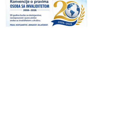
objava javnih poziva vrijednih 20,3
miliona KM. Jedna od najznačajnijih
novina odnosi se na proširenje kru
20 godina od usvajanja Konvencije o
pravima osoba s invaliditetom
(CRPD)
Izjava izvršnog direktora
Međunarodnog saveza osoba s
invaliditetom (IDA), Joséa Maríje Viere,
objavljena povodom 20. godišnjice
Konvencije Ujedinjenih naroda o
pravima osoba s invaliditetom. CRPD