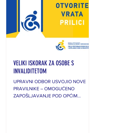
VELIKI ISKORAK ZA OSOBE S
INVALIDITETOM
UPRAVNI ODBOR USVOJIO NOVE
PRAVILNIKE – OMOGUĆENO
ZAPOŠLJAVANJE POD OPĆIM
USLOVIMA I PROFESIONALNA
REHABILITACIJA ZA OSOBE SA
INVALIDITETOM OD 50% Upravni
odbor Fonda za profesionalnu
rehabilitaciju i zapošljavanje osoba sa