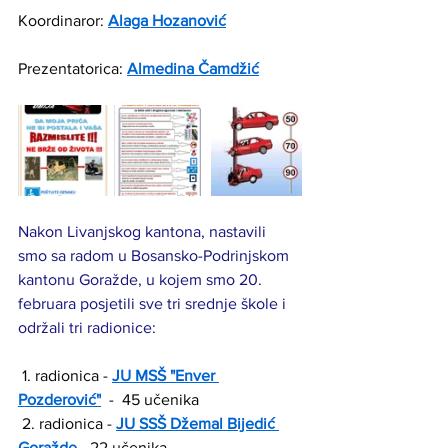
Koordinaror: 
Alaga Hozanović
Prezentatorica: 
Almedina Čamdžić
Nakon Livanjskog kantona, nastavili 
smo sa radom u Bosansko-Podrinjskom 
kantonu Goražde, u kojem smo 20. 
februara posjetili sve tri srednje škole i 
održali tri radionice: 
 1. radionica - 
JU MSŠ "Enver 
Pozderović"
  -  45 učenika 
 2. radionica - 
JU SSŠ Džemal Bijedić 
Goražde
 - 22 učenika