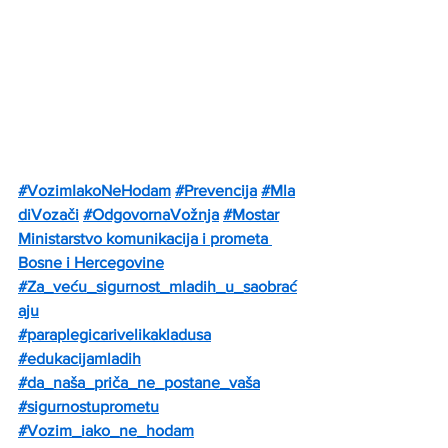
#VozimIakoNeHodam
#Prevencija
#Mla
diVozači
#OdgovornaVožnja
#Mostar
Ministarstvo komunikacija i prometa 
Bosne i Hercegovine
#Za_veću_sigurnost_mladih_u_saobrać
aju
#paraplegicarivelikakladusa
#edukacijamladih
#da_naša_priča_ne_postane_vaša
#sigurnostuprometu
#Vozim_iako_ne_hodam