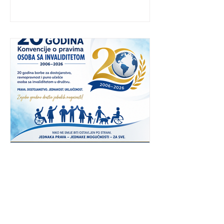
invaliditetom usvojio je nove pravilnike
kojima se unapređuju uslovi za
ostvarivanje prava na poticajna sredstva
Fonda, a početkom avgusta očekuje se
objava javnih poziva vrijednih 20,3
miliona KM. Jedna od najznačajnijih
novina odnosi se na proširenje kru
20 godina od usvajanja Konvencije o
pravima osoba s invaliditetom
(CRPD)
Izjava izvršnog direktora
Međunarodnog saveza osoba s