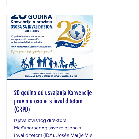
kojima se unapređuju uslovi za
ostvarivanje prava na poticajna sredstva
Fonda, a početkom avgusta očekuje se
objava javnih poziva vrijednih 20,3
miliona KM. Jedna od najznačajnijih
novina odnosi se na proširenje kru
20 godina od usvajanja Konvencije o
pravima osoba s invaliditetom
(CRPD)
Izjava izvršnog direktora
Međunarodnog saveza osoba s
invaliditetom (IDA), Joséa Maríje Viere,