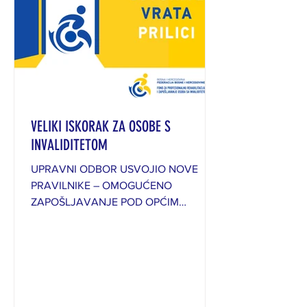
VELIKI ISKORAK ZA OSOBE S
INVALIDITETOM
UPRAVNI ODBOR USVOJIO NOVE
PRAVILNIKE – OMOGUĆENO
ZAPOŠLJAVANJE POD OPĆIM
USLOVIMA I PROFESIONALNA
REHABILITACIJA ZA OSOBE SA
INVALIDITETOM OD 50% Upravni
odbor Fonda za profesionalnu
rehabilitaciju i zapošljavanje osoba sa
invaliditetom usvojio je nove pravilnike